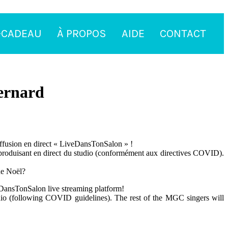
-CADEAU
À PROPOS
AIDE
CONTACT
Bernard
iffusion en direct « LiveDansTonSalon » !
se produisant en direct du studio (conformément aux directives COVID).
de Noël?
DansTonSalon live streaming platform!
udio (following COVID guidelines). The rest of the MGC singers will