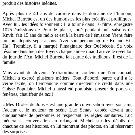
produit des histoires inédites.
Après plus de 40 ans de carrière dans le domaine de l’humour,
Michel Barrette est un des humoristes les plus créatifs et prolifiques.
Avec lui, les idées foisonnent : Il a tourné dans 16 films, enregistré
1075 émissions de Pour le plaisir, joué pendant huit saisons de
Km/h, fait 15 ans de radio et est à la barre de l’émission Viens faire
un tour depuis sept saisons. Avec son personnage de Roland Hi !
Ha ! Tremblay, il a marqué l’imaginaire des Québécois. Sa voix
résonne dans bien des foyers chaque année quand arrive le réveillon
du jour de l’An. Michel Barrette fait partie des traditions. Il est de la
famille.
Mais avant de devenir l’extraordinaire conteur que l’on connait,
Michel a exercé plusieurs métiers. Tout d’abord, parce qu’il a le
verbe facile, on l’embauche comme directeur de crédit dans une
Caisse Populaire. Michel a aussi été pompiste, poseur de portes et
fenêtres, chauffeur de taxi!
« Mes Drôles de Jobs » est une grande conversation avec son ami,
l’acteur et le metteur en scène Luc Senay, captée devant une
cinquantaine de personnes et respectant les règles sanitaires. Luc
mènera la conversation en relançant Michel sur les détails de
chacune de ses histoires, en lui montrant des photos, en lui réservant
des surprises.